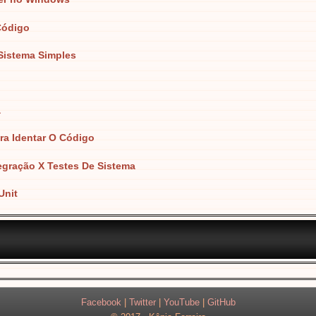
Código
 Sistema Simples
a
ra Identar O Código
tegração X Testes De Sistema
Unit
Facebook
|
Twitter
|
YouTube
|
GitHub