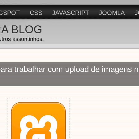
GSPOT
CSS
JAVASCRIPT
JOOMLA
J
RA BLOG
utros assuntinhos.
para trabalhar com upload de imagens 