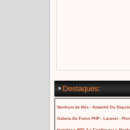
Destaques:
Nenhum de Nós - Amanhã Ou Depoi
Galeria De Fotos PHP - Laravel - Pho
Instalar o WSL2 e Configurar o Doc