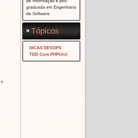
de Informação e pós-
graduada em Engenharia
de Software.
Tópicos
DICAS DEVOPS
TDD Com PHPUnit
 e