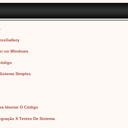
s
tosGallery
ker no Windows
Código
 Sistema Simples
a
ra Identar O Código
tegração X Testes De Sistema