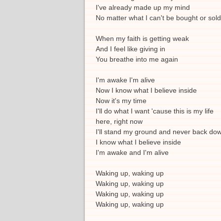
I've already made up my mind
No matter what I can't be bought or sold
When my faith is getting weak
And I feel like giving in
You breathe into me again
I'm awake I'm alive
Now I know what I believe inside
Now it's my time
I'll do what I want 'cause this is my life
here, right now
I'll stand my ground and never back do
I know what I believe inside
I'm awake and I'm alive
Waking up, waking up
Waking up, waking up
Waking up, waking up
Waking up, waking up