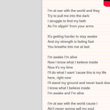
I'm at war with the world and they
Try to pull me into the dark
I struggle to find my faith
As I'm slippin' from your arms
It's getting harder to stay awake
And my strength is fading fast
You breathe into me at last
I'm awake I'm alive
Now I know what I believe inside
Now it's my time
I'll do what I want 'cause this is my life
here, right now
I'll stand my ground and never back do
I know what I believe inside
I'm awake and I'm alive
I'm at war with the world cause I
Ain't never gonna sell my soul