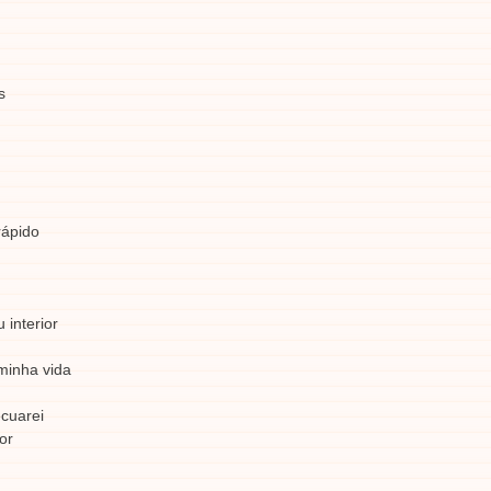
s
rápido
 interior
minha vida
cuarei
or