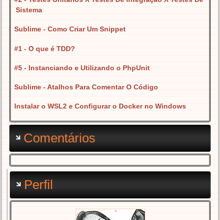
Sistema
Sublime - Como Criar Um Snippet
#1 - O que é TDD?
#5 - Instanciando e Utilizando o PhpUnit
Sublime - Atalhos Para Comentar O Código
Instalar o WSL2 e Configurar o Docker no Windows
Comentários
Perfil