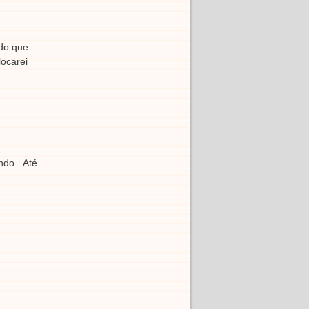
 do que
ocarei
do...Até