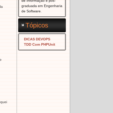
de Informação e pós-
graduada em Engenharia
da
de Software.
Tópicos
DICAS DEVOPS
TDD Com PHPUnit
e
iquei