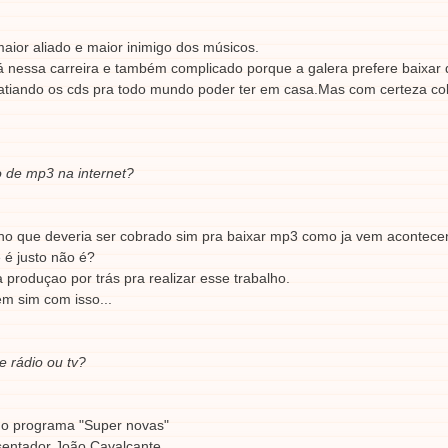
maior aliado e maior inimigo dos músicos.
 nessa carreira e também complicado porque a galera prefere baixar
atiando os cds pra todo mundo poder ter em casa.Mas com certeza col
 de mp3 na internet?
o que deveria ser cobrado sim pra baixar mp3 como ja vem acontecen
 é justo não é?
produçao por trás pra realizar esse trabalho.
m sim com isso...
e rádio ou tv?
i do programa "Super novas"
sentador João Cavalcante.