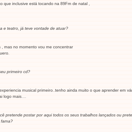
to que inclusive está tocando na 89Fm de natal ,
 e teatro, já teve vontade de atuar?
las , mas no momento vou me concentrar
uero.
seu primeiro cd?
 experiencia musical primeiro..tenho ainda muito o que aprender em vá
i logo mais....
ocê pretende postar por aqui todos os seus trabalhos lançados ou pret
s fama?