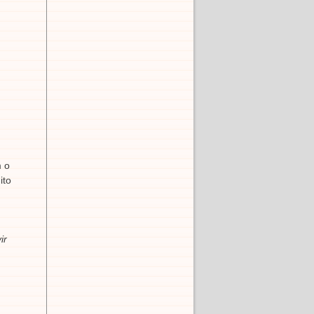
m o
ito
ir