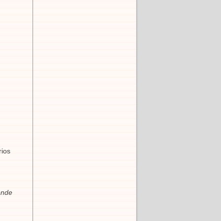
rios
ende