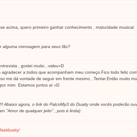
isse acima, quero primeiro ganhar conhecimento , maturidade musical.
ixar alguma mensagem para seus fãs?
trevista , gostei muito...valeu=D
ho a agradecer a todos que acompanham meu começo.Fico todo feliz co
 isso me dá vontade de seguir em frente mesmo...Tentar.Então muito mu
 por mim. Estamos juntos aí =D
!!! Abaixo agora, o link do PalcoMp3 do Duaity onde vocês poderão ouv
"Amor de qualquer jeito" , pois é linda):
faelduaity/