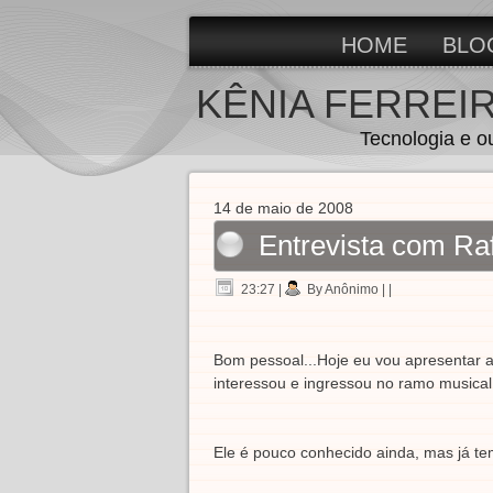
HOME
BLO
KÊNIA FERREI
Tecnologia e o
14 de maio de 2008
Entrevista com Raf
23:27
|
By Anônimo
| |
Bom pessoal...Hoje eu vou apresentar a
interessou e ingressou no ramo musical
Ele é pouco conhecido ainda, mas já tem