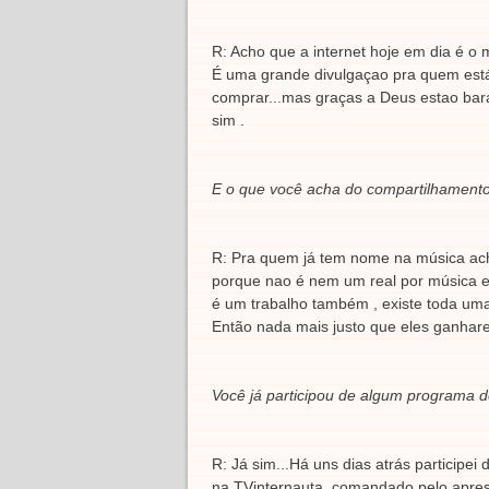
R: Acho que a internet hoje em dia é o 
É uma grande divulgaçao pra quem está
comprar...mas graças a Deus estao bar
sim .
E o que você acha do compartilhamento
R: Pra quem já tem nome na música ach
porque nao é nem um real por música e
é um trabalho também , existe toda uma 
Então nada mais justo que eles ganhare
Você já participou de algum programa d
R: Já sim...Há uns dias atrás participe
na TVinternauta, comandado pelo apre