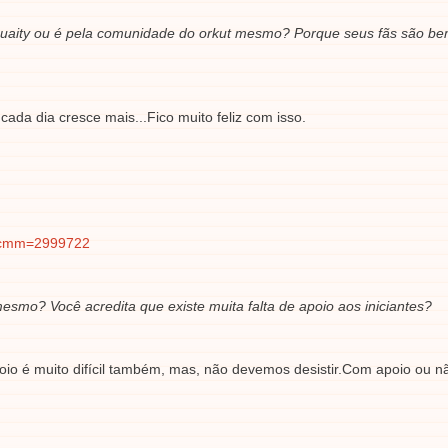
l Duaity ou é pela comunidade do orkut mesmo? Porque seus fãs são b
da dia cresce mais...Fico muito feliz com isso.
x?cmm=2999722
esmo? Você acredita que existe muita falta de apoio aos iniciantes?
poio é muito difícil também, mas, não devemos desistir.Com apoio ou n