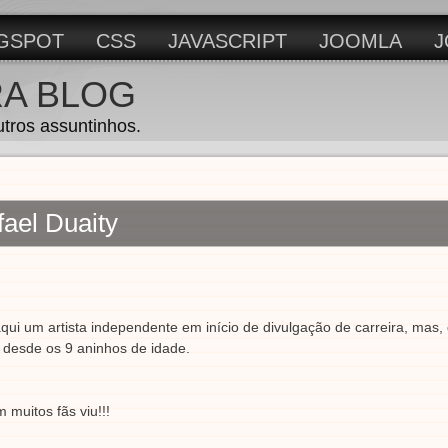
GSPOT
CSS
JAVASCRIPT
JOOMLA
J
RA BLOG
utros assuntinhos.
ael Duaity
qui um artista independente em início de divulgação de carreira, mas,
 desde os 9 aninhos de idade.
 muitos fãs viu!!!