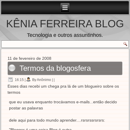
KÊNIA FERREIRA BLOG
Tecnologia e outros assuntinhos.
11 de fevereiro de 2008
Termos da blogosfera
16:15
|
By Anônimo
| |
Esses dias recebi um chega pra lá de um blogueiro sobre os
termos
que eu usava enquanto trocávamos e-mails...então decido
postar as palavras
dele aqui para todo mundo aprender....rsrsrssrsrsrs:
"Blogger é uma coisa Blog é outra...